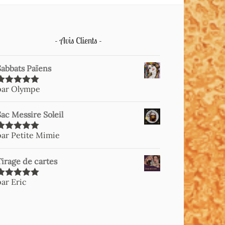
Avis Clients
Sabbats Païens
par Olympe
Note
5
sur
5
Sac Messire Soleil
par Petite Mimie
Note
5
sur
5
Tirage de cartes
par Eric
Note
5
sur
5