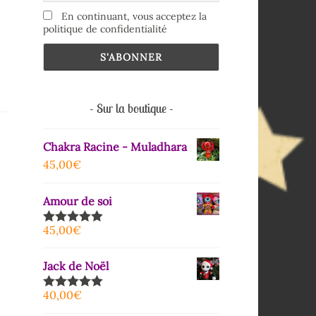
En continuant, vous acceptez la
politique de confidentialité
Sur la boutique
Chakra Racine - Muladhara
45,00
€
Amour de soi
45,00
€
Note
5.00
sur 5
Jack de Noël
40,00
€
Note
5.00
sur 5