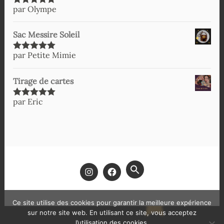
par Olympe
Note
5
sur
5
Sac Messire Soleil
par Petite Mimie
Note
5
sur
5
Tirage de cartes
par Eric
Note
5
sur
5
SEARCH
FOR:
SEARCH BUTTON
Ce site utilise des cookies pour garantir la meilleure expérience
sur notre site web. En utilisant ce site, vous acceptez
l’utilisation des cookies.