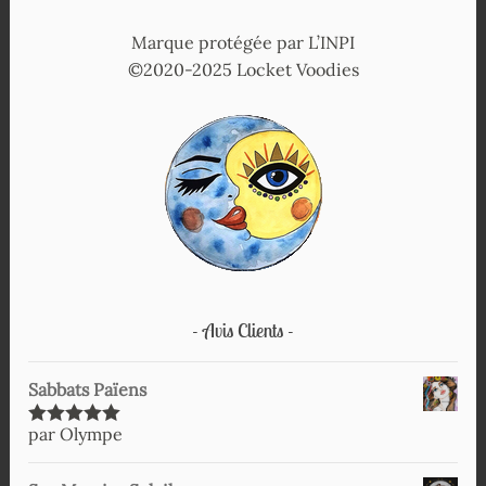
Marque protégée par L’INPI
©2020-2025 Locket Voodies
Avis Clients
Sabbats Païens
par Olympe
Note
5
sur
5