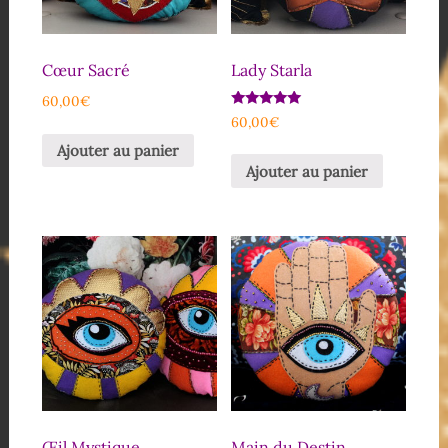
Cœur Sacré
Lady Starla
60,00
€
Note
60,00
€
5.00
sur 5
Ajouter au panier
Ajouter au panier
Œil Mystique
Main du Destin