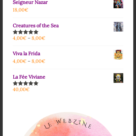
Seigneur Nazar
18,00
€
Creatures of the Sea
4,00
€
–
8,00
€
Note
5.00
sur 5
Viva la Frida
4,00
€
–
8,00
€
La Fée Viviane
40,00
€
Note
5.00
sur 5