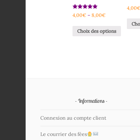
4,00
Note
4,00
€
–
8,00
€
5.00
sur 5
Cho
Choix des options
Informations
Connexion au compte client
Le courrier des fées