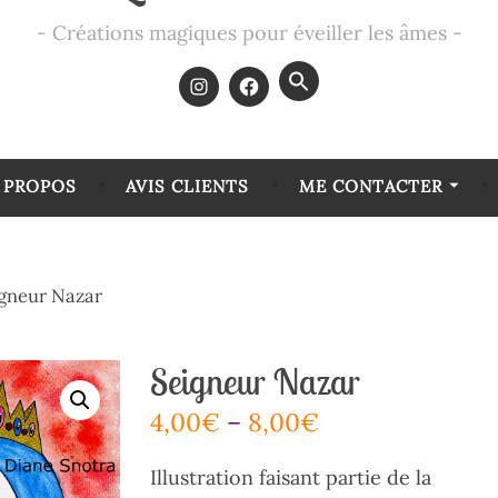
Créations magiques pour éveiller les âmes
Search
for:
SEARCH BUTTON
 PROPOS
AVIS CLIENTS
ME CONTACTER
gneur Nazar
Seigneur Nazar
4,00
€
–
8,00
€
Illustration faisant partie de la