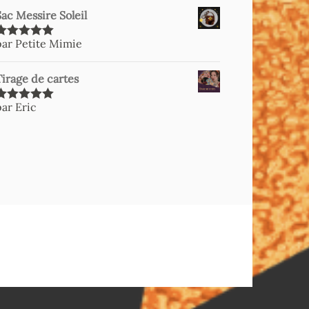
Sac Messire Soleil
par Petite Mimie
Note
5
sur
5
Tirage de cartes
par Eric
Note
5
sur
5