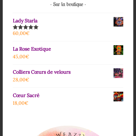
Sur la boutique
Lady Starla
60,00
€
Note
5.00
sur 5
La Rose Exotique
45,00
€
Colliers Cœurs de velours
28,00
€
Cœur Sacré
18,00
€