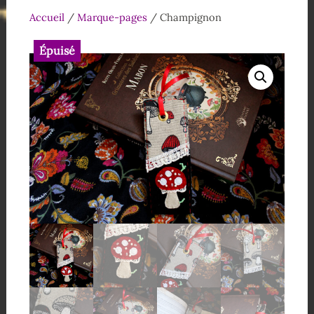
Accueil
/
Marque-pages
/ Champignon
Épuisé