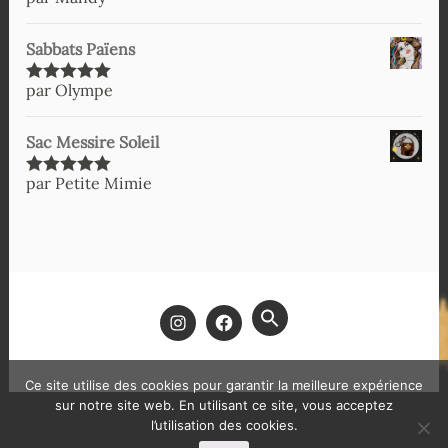
Note
5
sur
5
Sabbats Païens
par Olympe
Note
5
sur
5
Sac Messire Soleil
par Petite Mimie
Note
5
sur
5
SEARCH
FOR:
SEARCH BUTTON
Ce site utilise des cookies pour garantir la meilleure expérience
sur notre site web. En utilisant ce site, vous acceptez
l’utilisation des cookies.