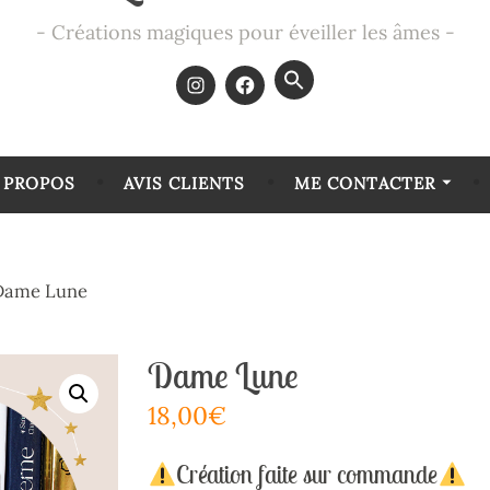
Créations magiques pour éveiller les âmes
Search
for:
SEARCH BUTTON
 PROPOS
AVIS CLIENTS
ME CONTACTER
Dame Lune
Dame Lune
18,00
€
Création faite sur commande