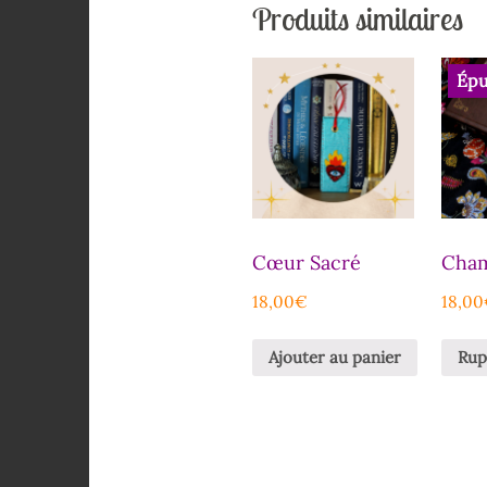
Produits similaires
Épu
Cœur Sacré
Cha
18,00
€
18,00
Ajouter au panier
Rup