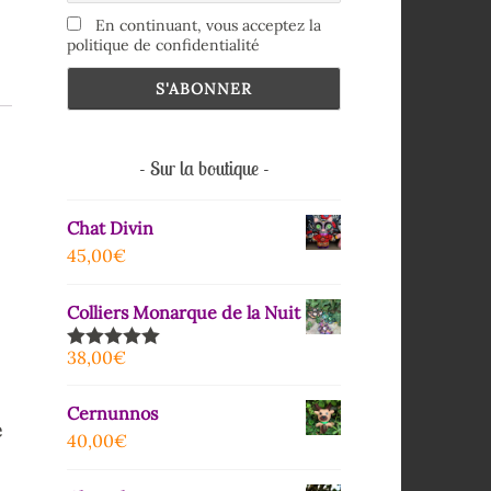
En continuant, vous acceptez la
politique de confidentialité
Sur la boutique
Chat Divin
45,00
€
Colliers Monarque de la Nuit
38,00
€
Note
5.00
sur 5
Cernunnos
é
40,00
€