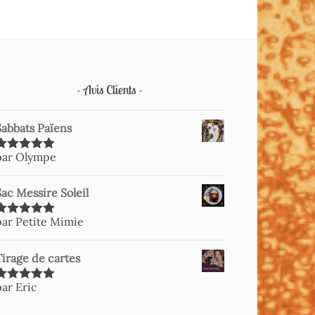
Avis Clients
Sabbats Païens
par Olympe
Note
5
sur
5
Sac Messire Soleil
par Petite Mimie
Note
5
sur
5
Tirage de cartes
par Eric
Note
5
sur
5