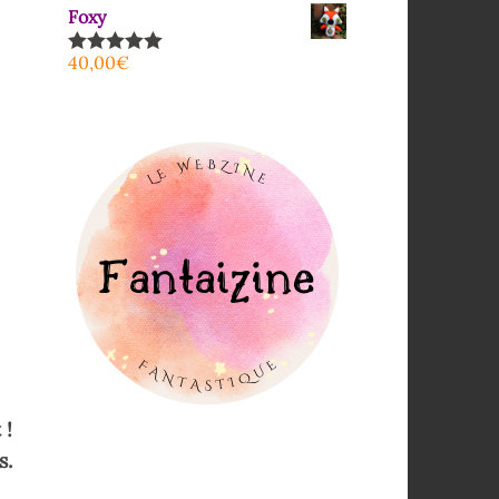
Foxy
40,00
€
Note
5.00
sur 5
 !
s.