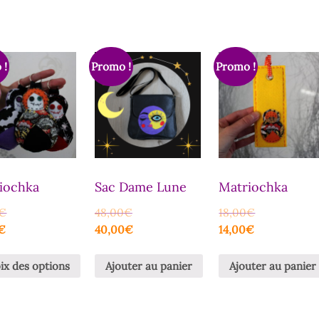
 !
Promo !
Promo !
iochka
Sac Dame Lune
Matriochka
€
48,00
€
18,00
€
€
40,00
€
14,00
€
ix des options
Ajouter au panier
Ajouter au panier