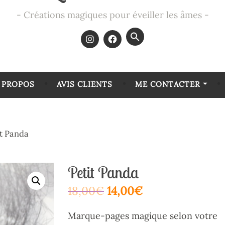
Créations magiques pour éveiller les âmes
Search
for:
SEARCH BUTTON
 PROPOS
AVIS CLIENTS
ME CONTACTER
t Panda
Petit Panda
18,00
€
14,00
€
Marque-pages magique selon votre