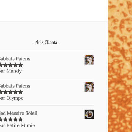
Avis Clients
Sabbats Païens
par Mandy
Note
5
sur
5
Sabbats Païens
par Olympe
Note
5
sur
5
Sac Messire Soleil
par Petite Mimie
Note
5
sur
5