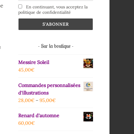
ce
En continuant, vous acceptez la
politique de confidentialité
Sur la boutique
é
Messire Soleil
45,00
€
Commandes personnalisées
d'illustrations
28,00
€
–
95,00
€
Renard d'automne
60,00
€