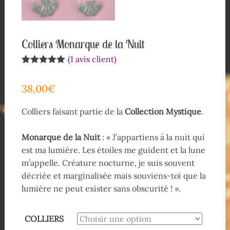
Colliers Monarque de la Nuit
(
1
avis client)
Noté
1
5.00
sur 5 basé
38,00
€
sur
notation
client
Colliers faisant partie de la
Collection
Mystique
.
Monarque de la Nuit
: « J’appartiens à la nuit qui
est ma lumière. Les étoiles me guident et la lune
m’appelle. Créature nocturne, je suis souvent
décriée et marginalisée mais souviens-toi que la
lumière ne peut exister sans obscurité ! ».
COLLIERS