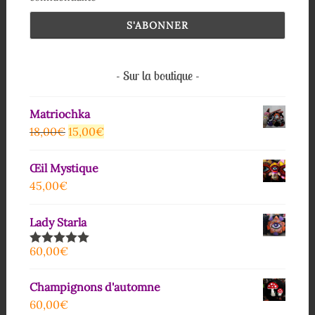
Sur la boutique
Matriochka
18,00
€
15,00
€
Œil Mystique
45,00
€
Lady Starla
60,00
€
Note
5.00
sur 5
Champignons d'automne
60,00
€