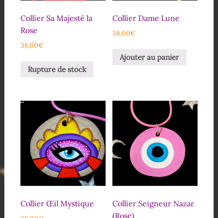
Collier Sa Majesté la
Collier Dame Lune
Rose
38,00
€
38,00
€
Ajouter au panier
Rupture de stock
Collier Œil Mystique
Collier Seigneur Nazar
(Rose)