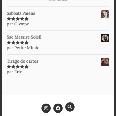
Sabbats Païens
par Olympe
Note
5
sur
5
Sac Messire Soleil
par Petite Mimie
Note
5
sur
5
Tirage de cartes
par Eric
Note
5
sur
5
SEARCH
FOR:
SEARCH BUTTON