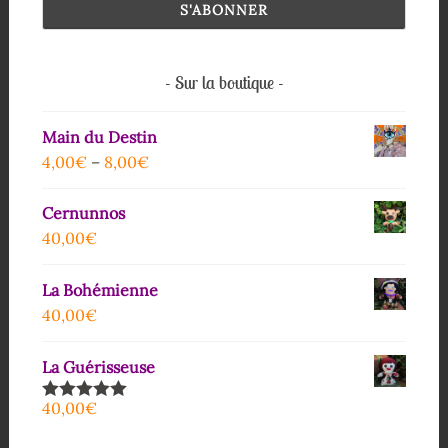
Sur la boutique
Main du Destin
4,00
€
–
8,00
€
Cernunnos
40,00
€
La Bohémienne
40,00
€
La Guérisseuse
40,00
€
Note
5.00
sur 5