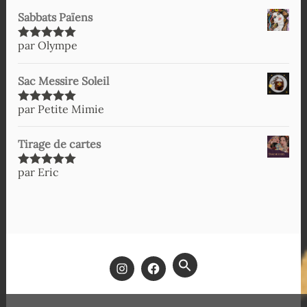
Sabbats Païens
par Olympe
Note
5
sur
5
Sac Messire Soleil
par Petite Mimie
Note
5
sur
5
Tirage de cartes
par Eric
Note
5
sur
5
SEARCH
FOR:
SEARCH BUTTON