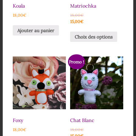
Koala
Matriochka
18,00
€
18,00
€
15,00
€
Ajouter au panier
Choix des options
Promo !
Foxy
Chat Blanc
18,00
€
18,00
€