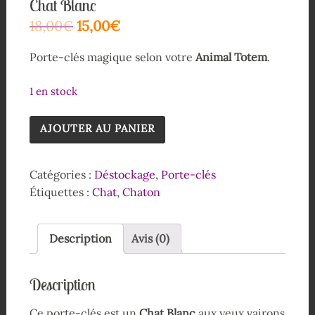
Chat Blanc
18,00
€
15,00
€
Porte-clés magique selon votre
Animal Totem
.
1 en stock
AJOUTER AU PANIER
Catégories :
Déstockage
,
Porte-clés
Étiquettes :
Chat
,
Chaton
Description
Avis (0)
Description
Ce porte-clés est un
Chat Blanc
aux yeux vairons