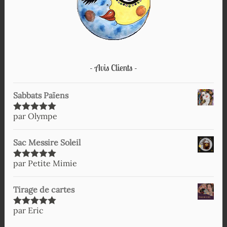
Avis Clients
Sabbats Païens
par Olympe
Note
5
sur
5
Sac Messire Soleil
par Petite Mimie
Note
5
sur
5
Tirage de cartes
par Eric
Note
5
sur
5