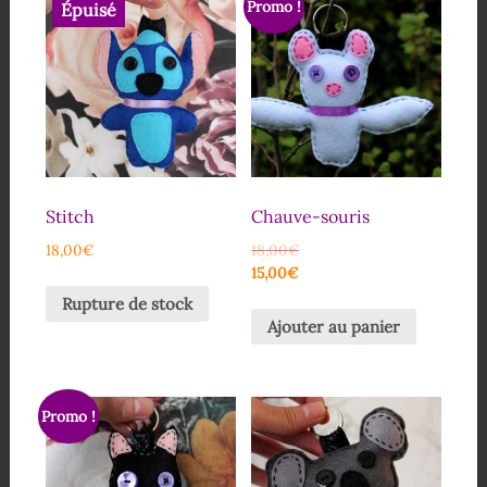
Promo !
Épuisé
Stitch
Chauve-souris
18,00
€
18,00
€
15,00
€
Rupture de stock
Ajouter au panier
Promo !