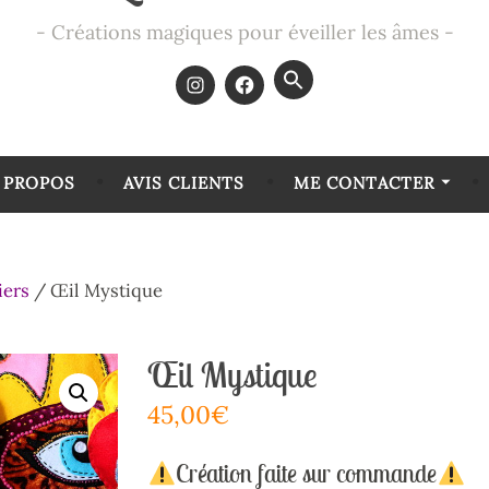
Créations magiques pour éveiller les âmes
Search
for:
SEARCH BUTTON
 PROPOS
AVIS CLIENTS
ME CONTACTER
iers
/ Œil Mystique
Œil Mystique
45,00
€
Création faite sur commande