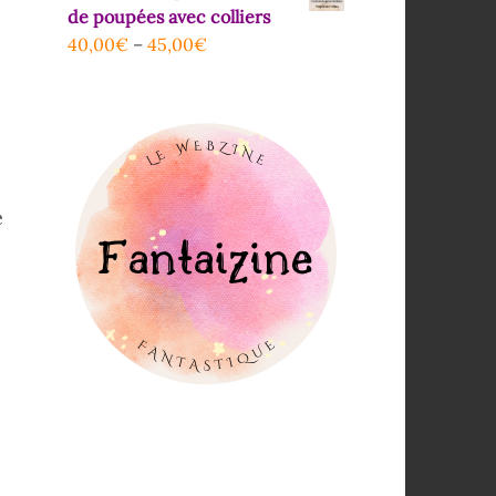
de poupées avec colliers
40,00
€
–
45,00
€
e
e