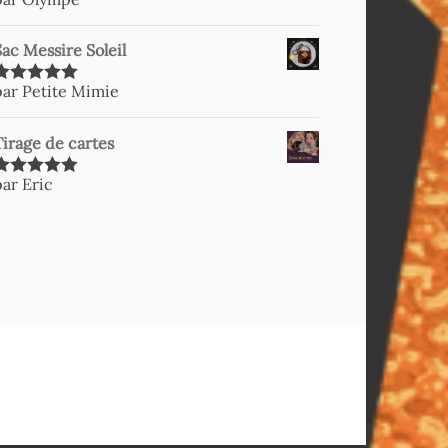
Note
5
sur
5
Sac Messire Soleil
par Petite Mimie
Note
5
sur
5
Tirage de cartes
par Eric
Note
5
sur
5