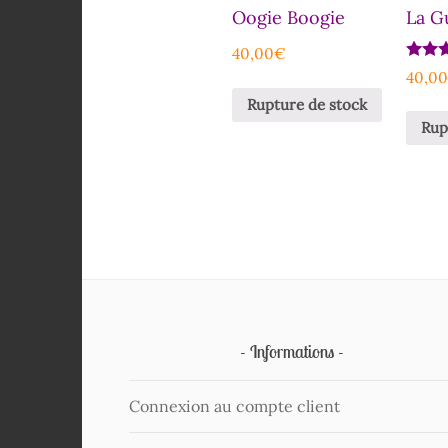
Oogie Boogie
La G
40,00
€
Note
40,0
5.00
sur 5
Rupture de stock
Rup
Informations
Connexion au compte client