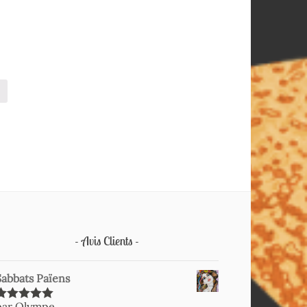
Avis Clients
Sabbats Païens
par Olympe