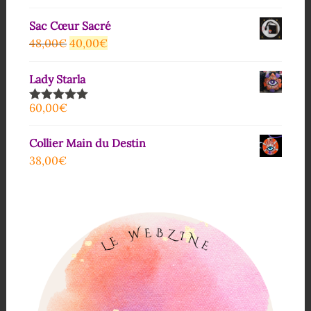
Sac Cœur Sacré
48,00
€
40,00
€
Lady Starla
60,00
€
Note
5.00
sur 5
Collier Main du Destin
38,00
€