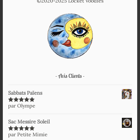
©2020-2025 Locket Voodies
Avis Clients
Sabbats Païens
par Olympe
Note
5
sur
5
Sac Messire Soleil
par Petite Mimie
Note
5
sur