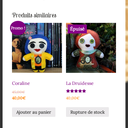
Produits similaires
Promo !
Épuisé
Coraline
La Druidesse
45,00
€
Note
40,00
€
40,00
€
5.00
sur 5
Rupture de stock
Ajouter au panier