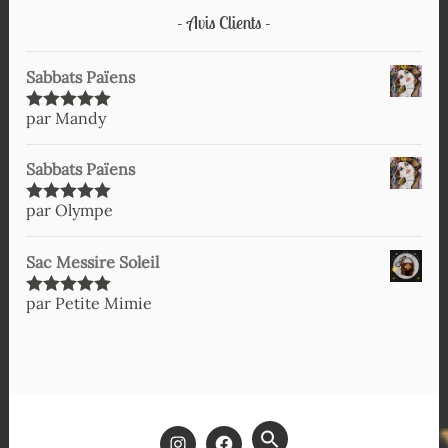
Avis Clients
Sabbats Païens
par Mandy
Note
5
sur
5
Sabbats Païens
par Olympe
Note
5
sur
5
Sac Messire Soleil
par Petite Mimie
Note
5
sur
5
SEARCH