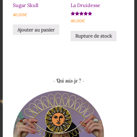
Sugar Skull
La Druidesse
40,00
€
Note
40,00
€
5.00
sur 5
Ajouter au panier
Rupture de stock
Qui suis-je ?