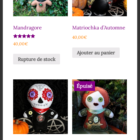
Mandragore
Matriochka d’Automne
40,00
€
Note
40,00
€
5.00
sur 5
Ajouter au panier
Rupture de stock
Épuisé