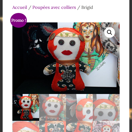
Accueil
/
Poupées avec colliers
/ Brigid
Promo !