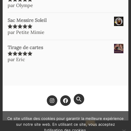
par Olympe
Note
5
sur
5
Sac Messire Soleil
par Petite Mimie
Note
5
sur
5
Tirage de cartes
par Eric
Note
5
sur
5
SEARCH
FOR:
SEARCH BUTTON
Ce site utilise des cookies pour garantir la meilleure expérience
sur notre site web. En utilisant ce site, vous acceptez
l’utilisation des cookies.