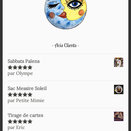
Avis Clients
Sabbats Païens
par Olympe
Note
5
sur
5
Sac Messire Soleil
par Petite Mimie
Note
5
sur
5
Tirage de cartes
par Eric
Note
5
sur