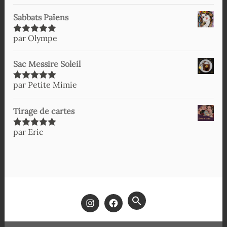
Sabbats Païens
par Olympe
Note
5
sur
5
Sac Messire Soleil
par Petite Mimie
Note
5
sur
5
Tirage de cartes
par Eric
Note
5
sur
5
SEARCH
FOR:
SEARCH BUTTON