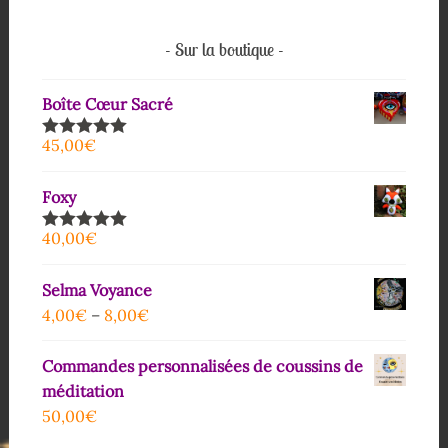
Sur la boutique
Boîte Cœur Sacré
45,00
€
Note
5.00
sur 5
Foxy
40,00
€
Note
5.00
sur 5
Selma Voyance
4,00
€
–
8,00
€
Commandes personnalisées de coussins de
méditation
50,00
€