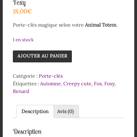
Foxy
18,00
€
Porte-clés magique selon votre
Animal Totem
.
1 en stock
AJOUTER AU PANIER
Catégorie :
Porte-clés
Étiquettes :
Automne
,
Creepy cute
,
Fox
,
Foxy
,
Renard
Description
Avis (0)
Description