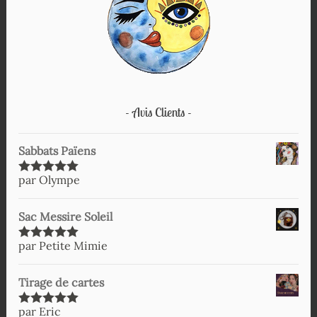
Avis Clients
Sabbats Païens
par Olympe
Note
5
sur
5
Sac Messire Soleil
par Petite Mimie
Note
5
sur
5
Tirage de cartes
par Eric
Note
5
sur