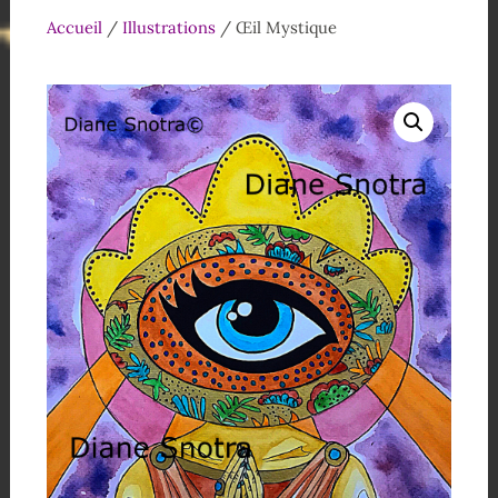
Accueil
/
Illustrations
/ Œil Mystique