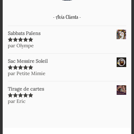
Avis Clients
Sabbats Païens
par Olympe
Note
5
sur
5
Sac Messire Soleil
par Petite Mimie
Note
5
sur
5
Tirage de cartes
par Eric
Note
5
sur
5