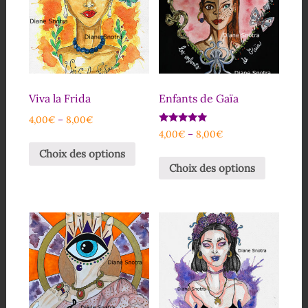
Viva la Frida
Enfants de Gaïa
4,00
€
–
8,00
€
Note
4,00
€
–
8,00
€
5.00
sur 5
Choix des options
Choix des options