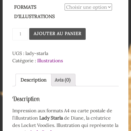
FORMATS
D'ILLUSTRATIONS
AJOUTER AU PANIER
UGS :
lady-starla
Catégorie :
Illustrations
Description
Avis (0)
Description
Impression aux formats A4 ou carte postale de
l’illustration
Lady Starla
de Diane, la créatrice
des Locket Voodies. Illustration qui représente la