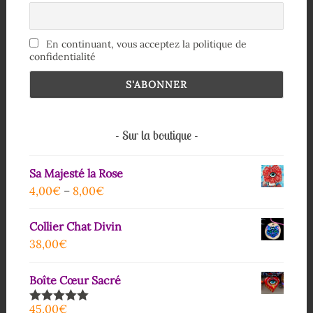
En continuant, vous acceptez la politique de
confidentialité
Sur la boutique
Sa Majesté la Rose
4,00
€
–
8,00
€
Collier Chat Divin
38,00
€
Boîte Cœur Sacré
45,00
€
Note
5.00