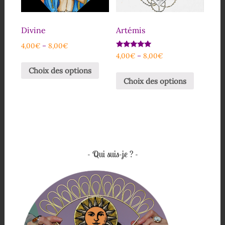
Divine
Artémis
4,00
€
–
8,00
€
Note
4,00
€
–
8,00
€
5.00
sur 5
Choix des options
Choix des options
Qui suis-je ?