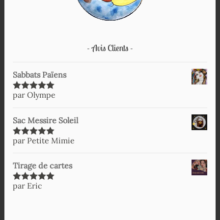
Avis Clients
Sabbats Païens
par Olympe
Note
5
sur
5
Sac Messire Soleil
par Petite Mimie
Note
5
sur
5
Tirage de cartes
par Eric
Note
5
sur
5