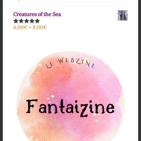
sur 5
Creatures of the Sea
4,00
€
–
8,00
€
Note
5.00
sur 5