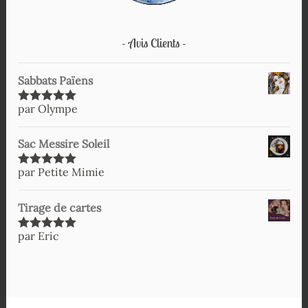
Avis Clients
Sabbats Païens
par Olympe
Note
5
sur
5
Sac Messire Soleil
par Petite Mimie
Note
5
sur
5
Tirage de cartes
par Eric
Note
5
sur
5