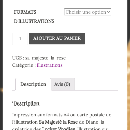
FORMATS
D'ILLUSTRATIONS
AJOUTER AU PANIER
UGS :
sa-majeste-la-rose
Catégorie :
Illustrations
Description
Avis (0)
Description
Impression aux formats A4 ou carte postale de
l’illustration
Sa Majesté la Rose
de Diane, la
créatrice des
Locket Voodies
. Illustration qui