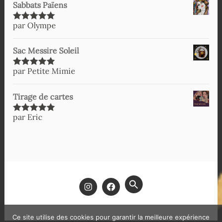
Sabbats Païens
par Olympe
Note
5
sur
5
Sac Messire Soleil
par Petite Mimie
Note
5
sur
5
Tirage de cartes
par Eric
Note
5
sur
5
SEARCH
FOR:
SEARCH BUTTON
Ce site utilise des cookies pour garantir la meilleure expérience