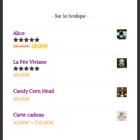
Sur la boutique
Alice
38,00
€
28,00
€
Note
5.00
sur 5
La Fée Viviane
40,00
€
Note
5.00
sur 5
Candy Corn Head
40,00
€
Carte cadeau
10,00
€
–
150,00
€