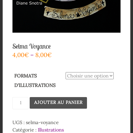
Selma Voyance
4,00
€
–
8,00
€
FORMATS
D'ILLUSTRATIONS
AJOUTER AU PANIER
UGS :
selma-voyance
Catégorie :
Illustrations