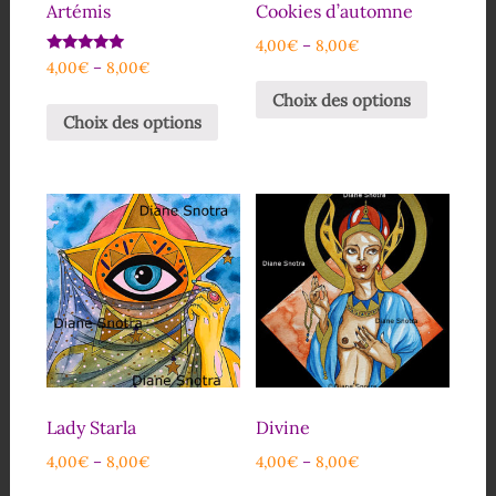
Artémis
Cookies d’automne
4,00
€
–
8,00
€
Note
4,00
€
–
8,00
€
5.00
sur 5
Choix des options
Choix des options
Lady Starla
Divine
4,00
€
–
8,00
€
4,00
€
–
8,00
€