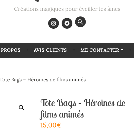
Créations magiques pour éveiller les âmes
Search
for:
SEARCH BUTTON
 PROPOS
AVIS CLIENTS
ME CONTACTER
Tote Bags – Héroïnes de films animés
Tote Bags – Héroïnes de
films animés
15,00
€