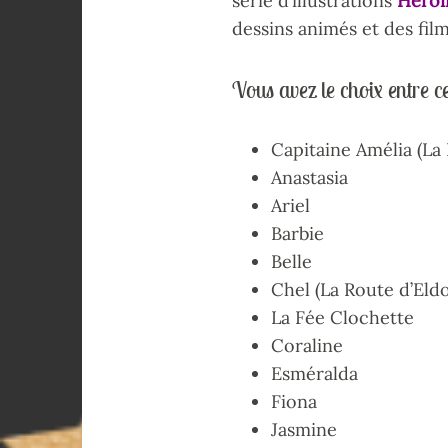
série d’illustrations
Héroï
dessins animés et des fil
Vous avez le choix entre ce
Capitaine Amélia (La
Anastasia
Ariel
Barbie
Belle
Chel (La Route d’Eld
La Fée Clochette
Coraline
Esméralda
Fiona
Jasmine