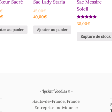
Cœur Sacré
Sac Lady Starla
Sac Messire
Soleil
€
45,00
€
0
€
40,00
€
Note
38,00
€
5.00
uter au panier
Ajouter au panier
sur 5
Rupture de stock
Locket Voodies ©
Hauts-de-France, France
Entreprise individuelle