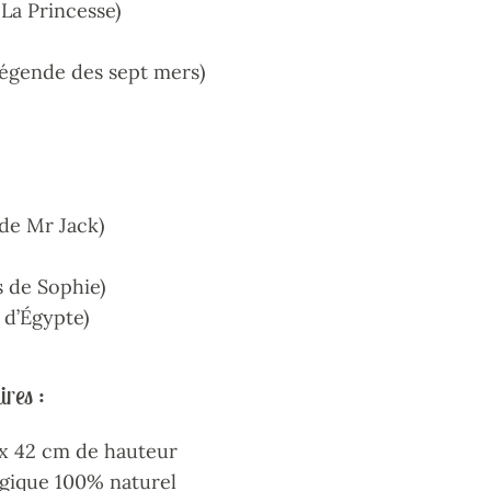
 La Princesse)
légende des sept mers)
 de Mr Jack)
 de Sophie)
 d’Égypte)
res :
e x 42 cm de hauteur
ogique 100% naturel