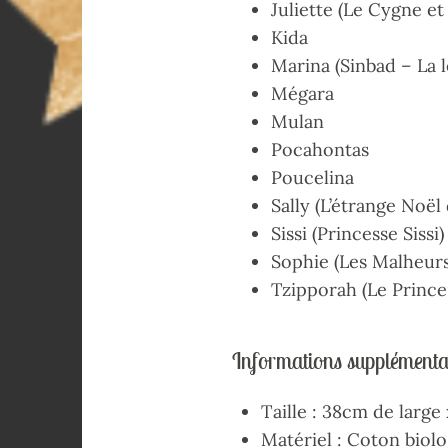
Juliette (Le Cygne et
Kida
Marina (Sinbad – La 
Mégara
Mulan
Pocahontas
Poucelina
Sally (L’étrange Noël
Sissi (Princesse Sissi)
Sophie (Les Malheurs
Tzipporah (Le Prince
Informations supplémentai
Taille : 38cm de larg
Matériel : Coton biol