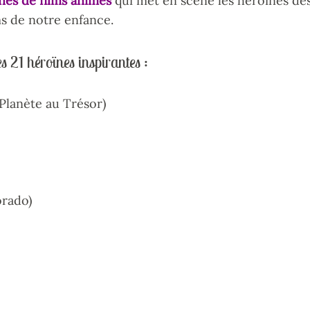
nes de films animés
qui met en scène les héroïnes de
ms de notre enfance.
s 21 héroïnes inspirantes :
 Planète au Trésor)
orado)