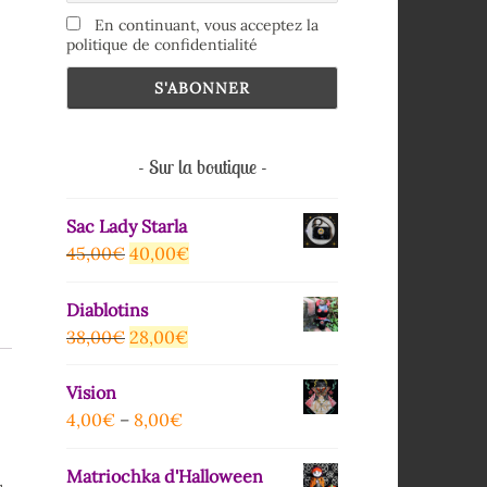
En continuant, vous acceptez la
politique de confidentialité
Sur la boutique
Sac Lady Starla
45,00
€
40,00
€
Diablotins
38,00
€
28,00
€
Vision
4,00
€
–
8,00
€
Matriochka d'Halloween