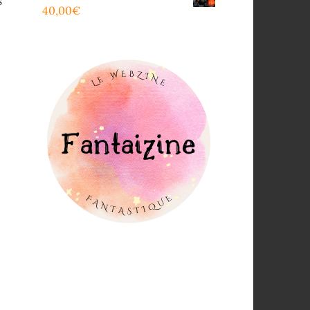
s
40,00
€