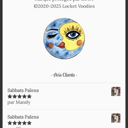
©2020-2025 Locket Voodies
Avis Clients
Sabbats Païens
par Mandy
Note
5
sur
5
Sabbats Païens